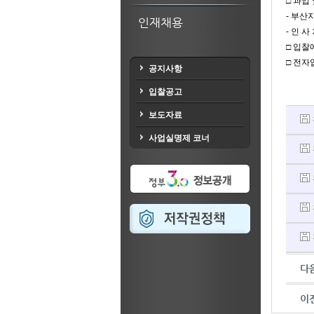
□ 과업
- 부산지
인재채용
- 인 사
□ 입찰에
□ 전자
공지사항
입찰공고
보도자료
사업실명제 코너
다음
이전