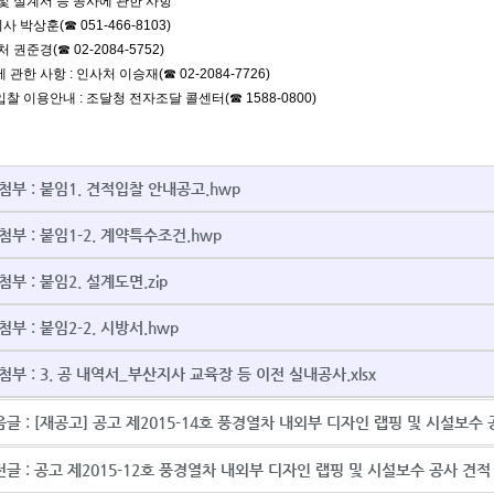
 및 설계서 등 공사에 관한 사항
사 박상훈(☎ 051-466-8103)
 처 권준경(☎ 02-2084-5752)
 관한 사항 : 인사처 이승재(☎ 02-2084-7726)
입찰 이용안내 : 조달청 전자조달 콜센터(☎ 1588-0800)
첨부 :
붙임1. 견적입찰 안내공고.hwp
첨부 :
붙임1-2. 계약특수조건.hwp
첨부 :
붙임2. 설계도면.zip
첨부 :
붙임2-2. 시방서.hwp
첨부 :
3. 공 내역서_부산지사 교육장 등 이전 실내공사.xlsx
글 :
[재공고] 공고 제2015-14호 풍경열차 내외부 디자인 랩핑 및 시설보수
글 :
공고 제2015-12호 풍경열차 내외부 디자인 랩핑 및 시설보수 공사 견적