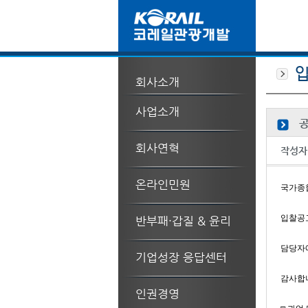
회사소개
사업소개
공
회사연혁
작성자
온라인민원
국가종합
입찰공고
반부패·갑질 & 윤리
담당자에
기업성장 응답센터
감사합
인권경영